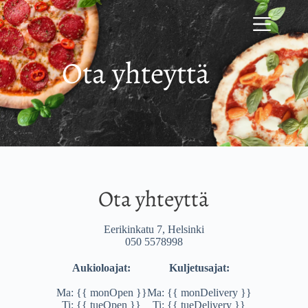
Ota yhteyttä
Ota yhteyttä
Eerikinkatu 7, Helsinki
050 5578998
Aukioloajat:
Kuljetusajat:
Ma: {{ monOpen }}
Ma: {{ monDelivery }}
Ti: {{ tueOpen }}
Ti: {{ tueDelivery }}